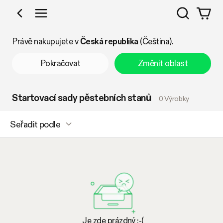
Vyhledáv
Nakupujte podle kategorie
Právě nakupujete v
Česká republika
(Čeština).
Pokračovat
Změnit oblast
Startovací sady pěstebních stanů
0 Výrobky
Seřadit podle
Je zde prázdný :-(